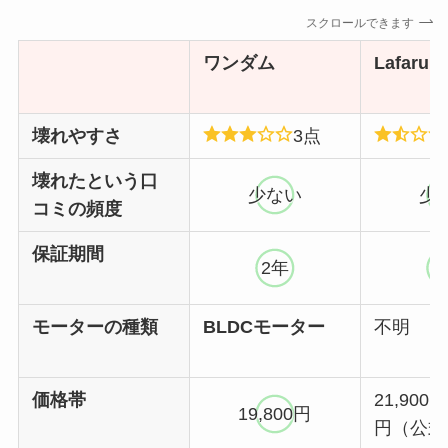
スクロールできます
ワンダム
Lafarun
壊れやすさ
3点
壊れたという口
少ない
少
コミの頻度
保証期間
2年
2
モーターの種類
BLDCモーター
不明
価格帯
21,900～
19,800円
円（公式